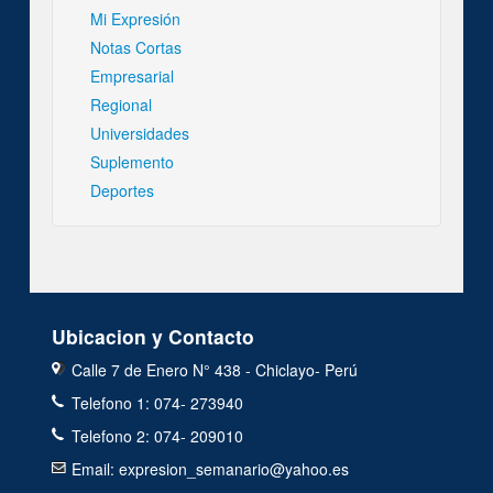
Mi Expresión
Notas Cortas
Empresarial
Regional
Universidades
Suplemento
Deportes
Ubicacion y Contacto
Calle 7 de Enero N° 438 - Chiclayo- Perú
Telefono 1: 074- 273940
Telefono 2: 074- 209010
Email: expresion_semanario@yahoo.es