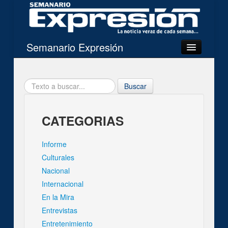
Semanario Expresión
Mi Expresión
Buscar
Categorias
Noticias del día
CATEGORIAS
Imágenes
Informe
Acerca de
Culturales
Nacional
Internacional
Contacto
En la Mira
Entrevistas
Buscar
Entretenimiento