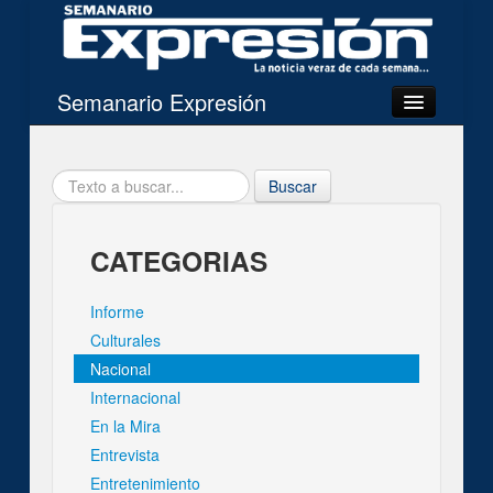
Semanario Expresión
Mi Expresión
Buscar
Categorias
Noticias del día
CATEGORIAS
Imágenes
Informe
Acerca de
Culturales
Nacional
Internacional
Contacto
En la Mira
Entrevista
Buscar
Entretenimiento